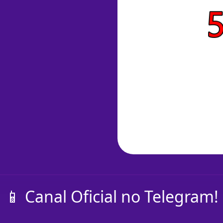
📱 Canal Oficial no Telegram!