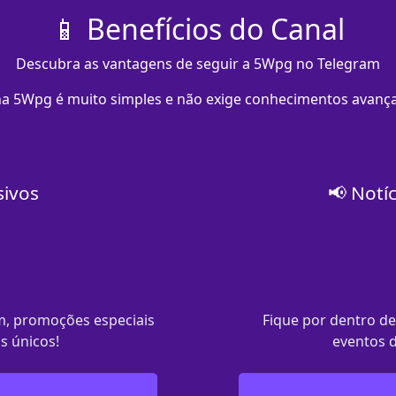
📱 Benefícios do Canal
Descubra as vantagens de seguir a 5Wpg no Telegram
 na 5Wpg é muito simples e não exige conhecimentos avança
sivos
📢 Notí
m, promoções especiais
Fique por dentro d
s únicos!
eventos 