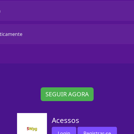
a
aticamente
SEGUIR AGORA
Acessos
Login
Registrar-se