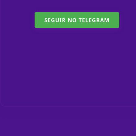
SEGUIR NO TELEGRAM