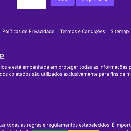
Políticas de Privacidade
Termos e Condições
Sitemap
de
ários e está empenhada em proteger todas as informações p
os coletados são utilizados exclusivamente para fins de m
r todas as regras e regulamentos estabelecidos. É importa