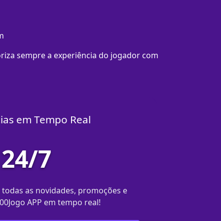
m
riza sempre a experiência do jogador com
cias em Tempo Real
24/7
e todas as novidades, promoções e
600Jogo APP em tempo real!