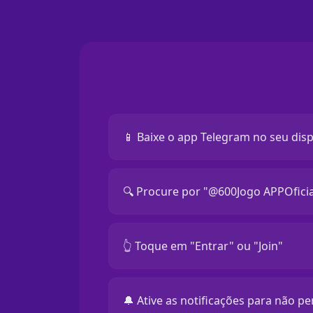
📱 Baixe o app Telegram no seu disp
🔍 Procure por "@600Jogo APPOficia
👆 Toque em "Entrar" ou "Join"
🔔 Ative as notificações para não p