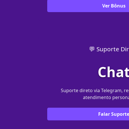
Ver Bônus
💬 Suporte Di
Cha
Suporte direto via Telegram, r
atendimento persona
Falar Suport