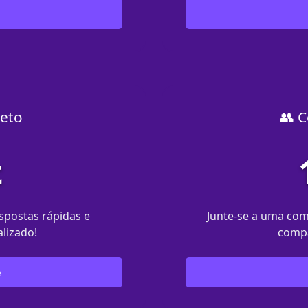
reto
👥 
t
espostas rápidas e
Junte-se a uma com
lizado!
compa
e