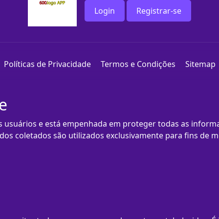
Login
Registrar-se
Políticas de Privacidade
Termos e Condições
Sitemap
de
us usuários e está empenhada em proteger todas as inform
os coletados são utilizados exclusivamente para fins de m