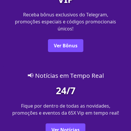
Receba bônus exclusivos do Telegram,
promoções especiais e códigos promocionais
únicos!
Ver Bônus
📢 Notícias em Tempo Real
24/7
Fique por dentro de todas as novidades,
promoções e eventos da 65X Vip em tempo real!
Ver Notícias