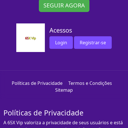
SEGUIR AGORA
Acessos
Login
Registrar-se
Políticas de Privacidade
Termos e Condições
Sitemap
Políticas de Privacidade
A 65X Vip valoriza a privacidade de seus usuários e está