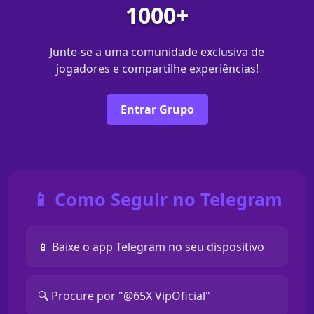
1000+
Junte-se a uma comunidade exclusiva de
jogadores e compartilhe experiências!
Entrar Grupo
📱 Como Seguir no Telegram
📱 Baixe o app Telegram no seu dispositivo
🔍 Procure por "@65X VipOficial"