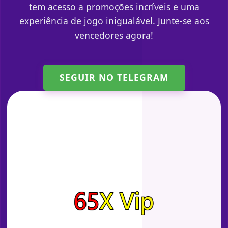
tem acesso a promoções incríveis e uma
experiência de jogo inigualável. Junte-se aos
vencedores agora!
SEGUIR NO TELEGRAM