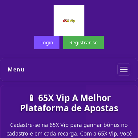
Login
Registrar-se
Menu
📱 65X Vip A Melhor
Plataforma de Apostas
Cadastre-se na 65X Vip para ganhar bônus no
cadastro e em cada recarga. Com a 65X Vip, você