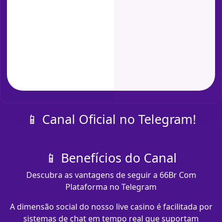
📱 Canal Oficial no Telegram!
📱 Benefícios do Canal
Descubra as vantagens de seguir a 66Br Com
Plataforma no Telegram
A dimensão social do nosso live casino é facilitada por
sistemas de chat em tempo real que suportam