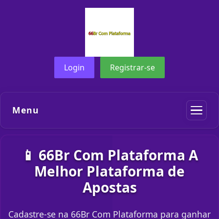
Login
Registrar-se
Menu
📱 66Br Com Plataforma A
Melhor Plataforma de
Apostas
Cadastre-se na 66Br Com Plataforma para ganhar