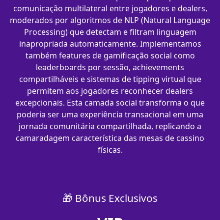
comunicação multilateral entre jogadores e dealers,
moderados por algoritmos de NLP (Natural Language
Processing) que detectam e filtram linguagem
inapropriada automaticamente. Implementamos
também features de gamificação social como
leaderboards por sessão, achievements
compartilháveis e sistemas de tipping virtual que
permitem aos jogadores reconhecer dealers
excepcionais. Esta camada social transforma o que
poderia ser uma experiência transacional em uma
jornada comunitária compartilhada, replicando a
camaradagem característica das mesas de cassino
físicas.
🎁 Bônus Exclusivos