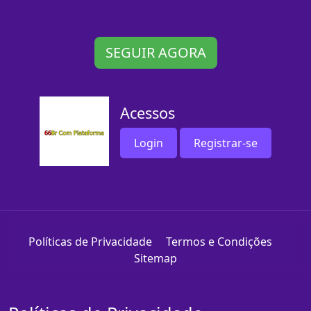
SEGUIR AGORA
Acessos
Login
Registrar-se
Políticas de Privacidade
Termos e Condições
Sitemap