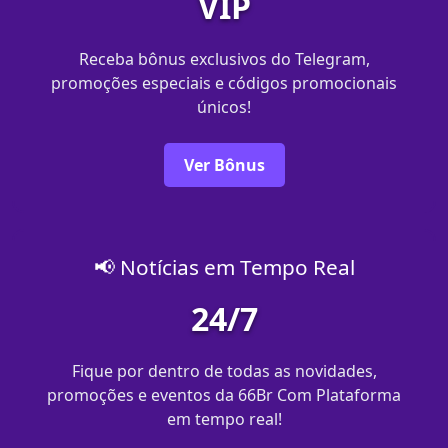
VIP
Receba bônus exclusivos do Telegram,
promoções especiais e códigos promocionais
únicos!
Ver Bônus
📢 Notícias em Tempo Real
24/7
Fique por dentro de todas as novidades,
promoções e eventos da 66Br Com Plataforma
em tempo real!