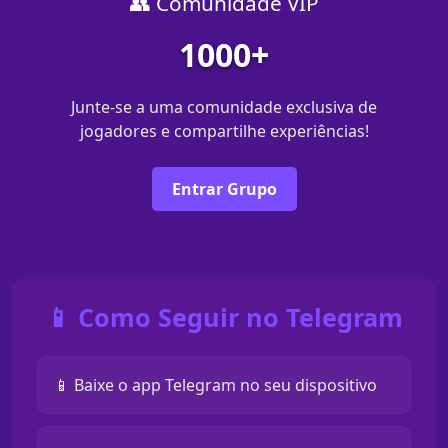
👥 Comunidade VIP
1000+
Junte-se a uma comunidade exclusiva de
jogadores e compartilhe experiências!
Entrar Grupo
📱 Como Seguir no Telegram
📱 Baixe o app Telegram no seu dispositivo