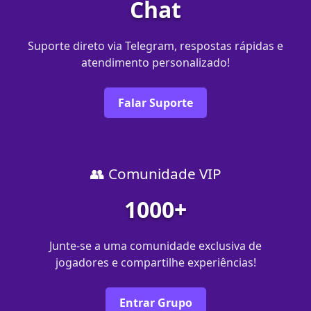
Chat
Suporte direto via Telegram, respostas rápidas e
atendimento personalizado!
Falar Suporte
👥 Comunidade VIP
1000+
Junte-se a uma comunidade exclusiva de
jogadores e compartilhe experiências!
Entrar Grupo