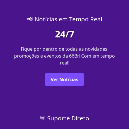
📢 Notícias em Tempo Real
24/7
Fique por dentro de todas as novidades,
promoções e eventos da 66Brl.Com em tempo
real!
Ver Notícias
💬 Suporte Direto