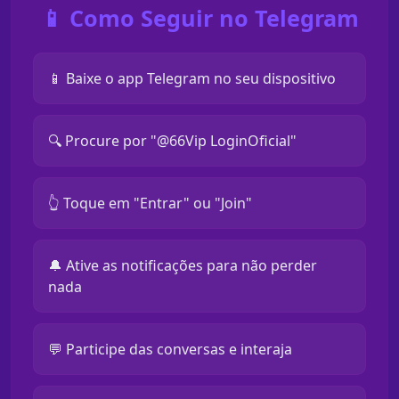
📱 Como Seguir no Telegram
📱 Baixe o app Telegram no seu dispositivo
🔍 Procure por "@66Vip LoginOficial"
👆 Toque em "Entrar" ou "Join"
🔔 Ative as notificações para não perder
nada
💬 Participe das conversas e interaja