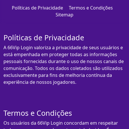
Políticas de Privacidade
Termos e Condições
Sitemap
Políticas de Privacidade
A 66Vip Login valoriza a privacidade de seus usuários e
está empenhada em proteger todas as informações
pessoais fornecidas durante o uso de nossos canais de
comunicação. Todos os dados coletados são utilizados
exclusivamente para fins de melhoria contínua da
experiência de nossos jogadores.
Termos e Condições
Os usuários da 66Vip Login concordam em respeitar