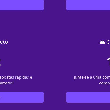
reto
👥 
t
espostas rápidas e
Junte-se a uma com
lizado!
compa
e