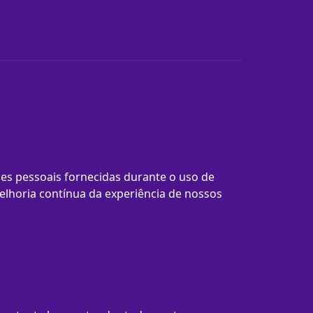
es pessoais fornecidas durante o uso de
elhoria contínua da experiência de nossos