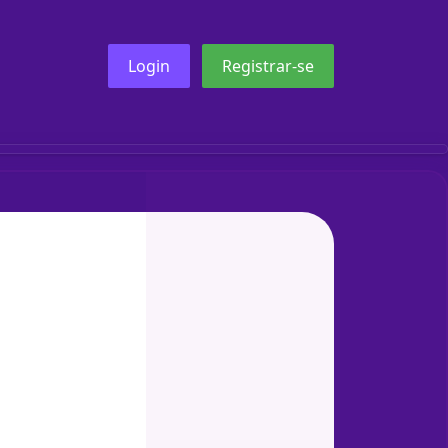
Login
Registrar-se