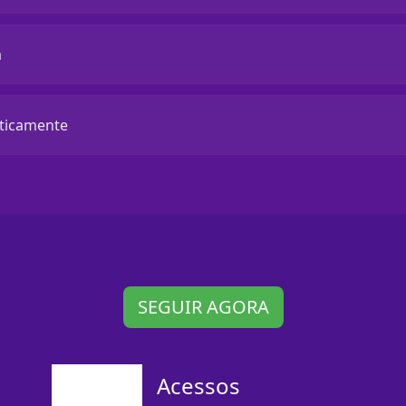
a
aticamente
SEGUIR AGORA
Acessos