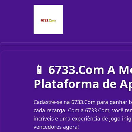
📱 6733.Com A M
Plataforma de A
Cadastre-se na 6733.Com para ganhar 
cada recarga. Com a 6733.Com, você t
incríveis e uma experiência de jogo inig
vencedores agora!