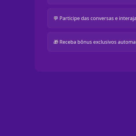
💬 Participe das conversas e interaj
🎁 Receba bônus exclusivos autom