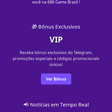
você na 688 Game Brasil !
🎁 Bônus Exclusivos
VIP
Receba bônus exclusivos do Telegram,
promoções especiais e códigos promocionais
únicos!
Ver Bônus
📢 Notícias em Tempo Real