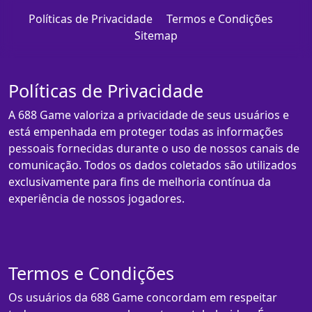
Políticas de Privacidade
Termos e Condições
Sitemap
Políticas de Privacidade
A 688 Game valoriza a privacidade de seus usuários e
está empenhada em proteger todas as informações
pessoais fornecidas durante o uso de nossos canais de
comunicação. Todos os dados coletados são utilizados
exclusivamente para fins de melhoria contínua da
experiência de nossos jogadores.
Termos e Condições
Os usuários da 688 Game concordam em respeitar