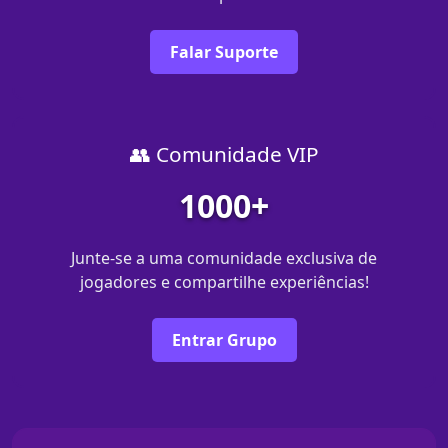
Falar Suporte
👥 Comunidade VIP
1000+
Junte-se a uma comunidade exclusiva de
jogadores e compartilhe experiências!
Entrar Grupo