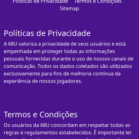
Políticas de Privacidade
Termos e Condições
Sitemap
Políticas de Privacidade
A 68U valoriza a privacidade de seus usuários e está
empenhada em proteger todas as informações
pessoais fornecidas durante o uso de nossos canais de
comunicação. Todos os dados coletados são utilizados
exclusivamente para fins de melhoria contínua da
experiência de nossos jogadores.
Termos e Condições
Os usuários da 68U concordam em respeitar todas as
regras e regulamentos estabelecidos. É importante ler