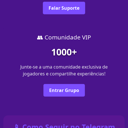
Falar Suporte
👥 Comunidade VIP
1000+
Junte-se a uma comunidade exclusiva de
jogadores e compartilhe experiências!
Entrar Grupo
📱 Como Seguir no Telegram