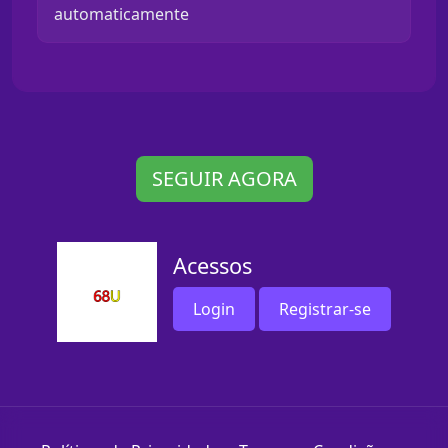
automaticamente
SEGUIR AGORA
Acessos
Login
Registrar-se