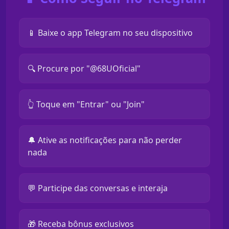
📱 Baixe o app Telegram no seu dispositivo
🔍 Procure por "@68UOficial"
👆 Toque em "Entrar" ou "Join"
🔔 Ative as notificações para não perder
nada
💬 Participe das conversas e interaja
🎁 Receba bônus exclusivos