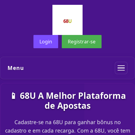
Login
Registrar-se
Menu
📱 68U A Melhor Plataforma
de Apostas
Cadastre-se na 68U para ganhar bônus no
cadastro e em cada recarga. Com a 68U, você tem