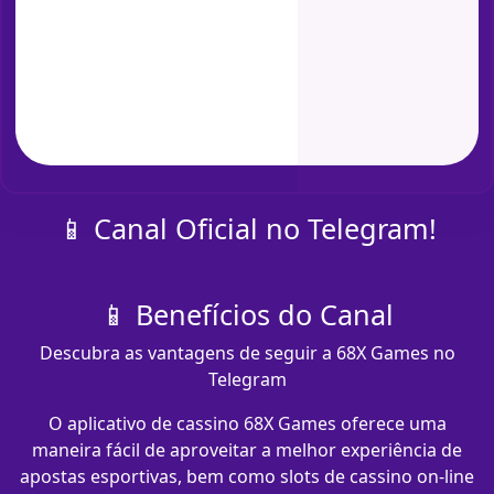
📱 Canal Oficial no Telegram!
📱 Benefícios do Canal
Descubra as vantagens de seguir a 68X Games no
Telegram
O aplicativo de cassino 68X Games oferece uma
maneira fácil de aproveitar a melhor experiência de
apostas esportivas, bem como slots de cassino on-line