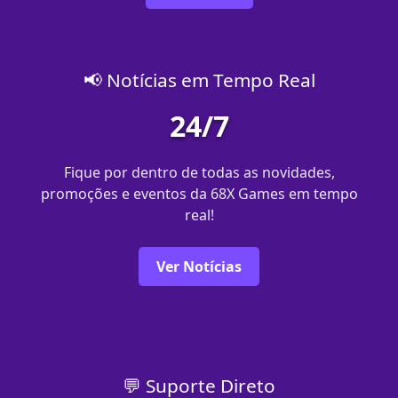
📢 Notícias em Tempo Real
24/7
Fique por dentro de todas as novidades,
promoções e eventos da 68X Games em tempo
real!
Ver Notícias
💬 Suporte Direto