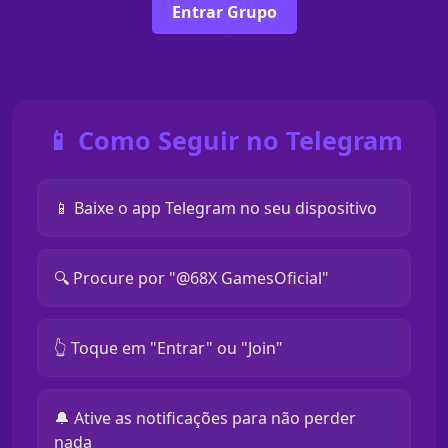
Entrar Grupo
📱 Como Seguir no Telegram
📱 Baixe o app Telegram no seu dispositivo
🔍 Procure por "@68X GamesOficial"
👆 Toque em "Entrar" ou "Join"
🔔 Ative as notificações para não perder
nada