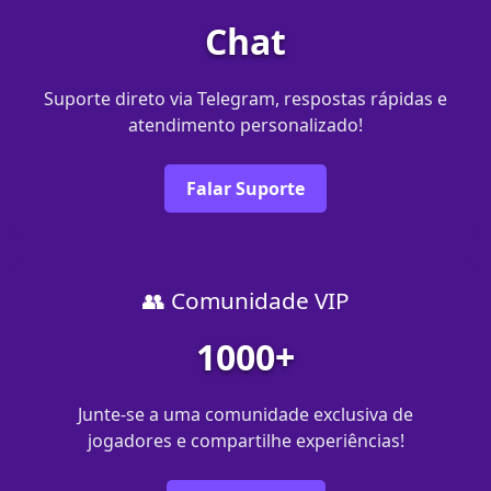
Chat
Suporte direto via Telegram, respostas rápidas e
atendimento personalizado!
Falar Suporte
👥 Comunidade VIP
1000+
Junte-se a uma comunidade exclusiva de
jogadores e compartilhe experiências!