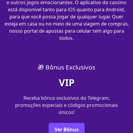
e outros jogos emocionantes. O aplicativo do cassino
está disponível tanto para iOS quanto para Android,
para que você possa jogar de qualquer lugar. Quer
esteja em casa ou no meio de uma viagem de compras,
nosso portal de apostas para celular tem algo para
todos.
🎁 Bônus Exclusivos
VIP
Receba bônus exclusivos do Telegram,
promoções especiais e códigos promocionais
únicos!
Ver Bônus