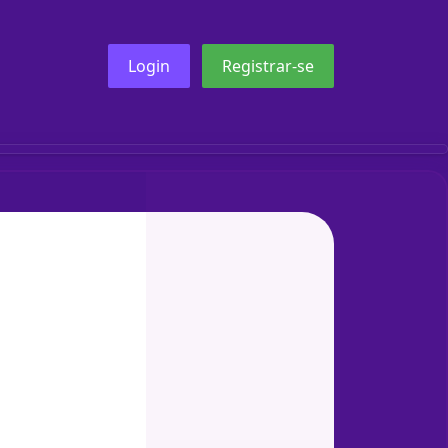
Login
Registrar-se