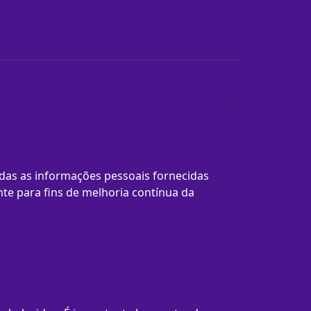
das as informações pessoais fornecidas
te para fins de melhoria contínua da