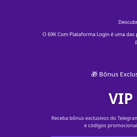
Descubr
O 69K Com Plataforma Login é uma das p
🎁 Bônus Exclu
VIP
Receba bônus exclusivos do Telegra
e códigos promocionai