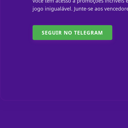
você tem acesso a promoções incríveis 
jogo inigualável. Junte-se aos vencedor
SEGUIR NO TELEGRAM