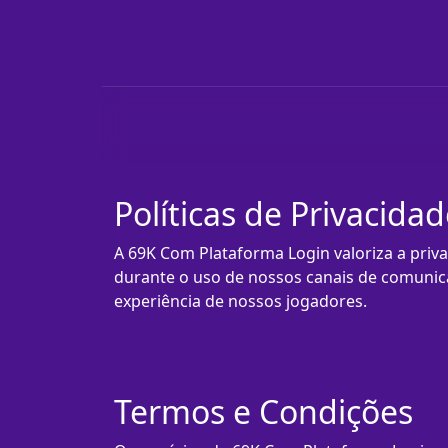
Políticas de Privacida
A 69K Com Plataforma Login valoriza a pri
durante o uso de nossos canais de comunica
experiência de nossos jogadores.
Termos e Condições