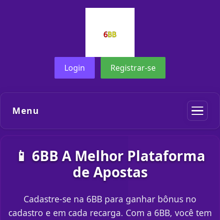
Login
Registrar-se
Menu
📱 6BB A Melhor Plataforma
de Apostas
Cadastre-se na 6BB para ganhar bônus no
cadastro e em cada recarga. Com a 6BB, você tem