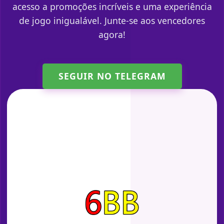
acesso a promoções incríveis e uma experiência
de jogo inigualável. Junte-se aos vencedores
agora!
SEGUIR NO TELEGRAM