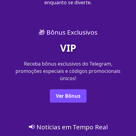
enquanto se diverte.
🎁 Bônus Exclusivos
VIP
Receba bônus exclusivos do Telegram,
promoções especiais e códigos promocionais
únicos!
Ver Bônus
📢 Notícias em Tempo Real