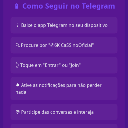
📱 Como Seguir no Telegram
📱 Baixe o app Telegram no seu dispositivo
🔍 Procure por "@6K CaSSinoOficial"
👆 Toque em "Entrar" ou "Join"
🔔 Ative as notificações para não perder
nada
💬 Participe das conversas e interaja