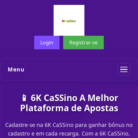
Login
Registrar-se
Menu
📱 6K CaSSino A Melhor
Plataforma de Apostas
Cadastre-se na 6K CaSSino para ganhar bônus no
cadastro e em cada recarga. Com a 6K CaSSino,