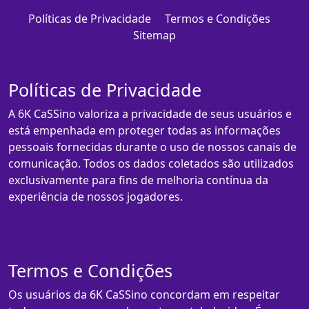
Políticas de Privacidade
Termos e Condições
Sitemap
Políticas de Privacidade
A 6K CaSSino valoriza a privacidade de seus usuários e
está empenhada em proteger todas as informações
pessoais fornecidas durante o uso de nossos canais de
comunicação. Todos os dados coletados são utilizados
exclusivamente para fins de melhoria contínua da
experiência de nossos jogadores.
Termos e Condições
Os usuários da 6K CaSSino concordam em respeitar