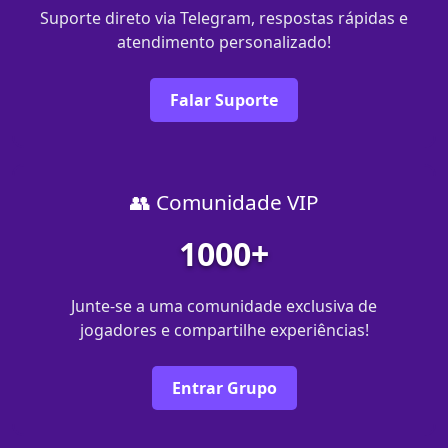
Suporte direto via Telegram, respostas rápidas e
atendimento personalizado!
Falar Suporte
👥 Comunidade VIP
1000+
Junte-se a uma comunidade exclusiva de
jogadores e compartilhe experiências!
Entrar Grupo