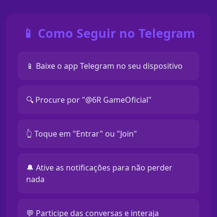
📱 Como Seguir no Telegram
📱 Baixe o app Telegram no seu dispositivo
🔍 Procure por "@6R GameOficial"
👆 Toque em "Entrar" ou "Join"
🔔 Ative as notificações para não perder
nada
💬 Participe das conversas e interaja