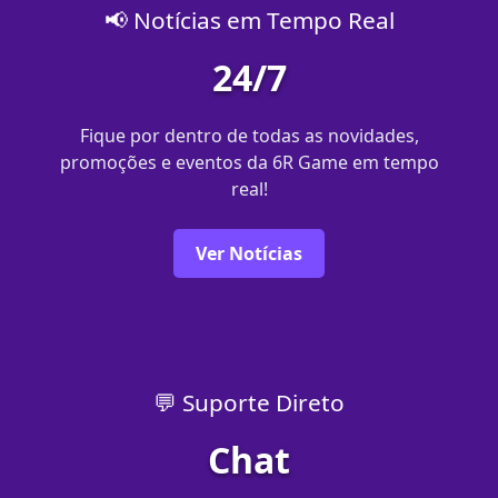
📢 Notícias em Tempo Real
24/7
Fique por dentro de todas as novidades,
promoções e eventos da 6R Game em tempo
real!
Ver Notícias
💬 Suporte Direto
Chat