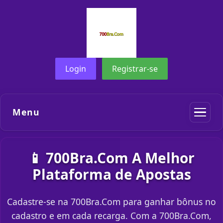
Login
Registrar-se
Menu
📱 700Bra.Com A Melhor
Plataforma de Apostas
Cadastre-se na 700Bra.Com para ganhar bônus no
cadastro e em cada recarga. Com a 700Bra.Com,