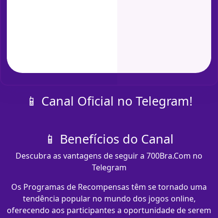
📱 Canal Oficial no Telegram!
📱 Benefícios do Canal
Descubra as vantagens de seguir a 700Bra.Com no
Telegram
Os Programas de Recompensas têm se tornado uma
tendência popular no mundo dos jogos online,
oferecendo aos participantes a oportunidade de serem