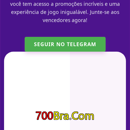
você tem acesso a promoções incríveis e uma
experiência de jogo inigualável. Junte-se aos
vencedores agora!
SEGUIR NO TELEGRAM