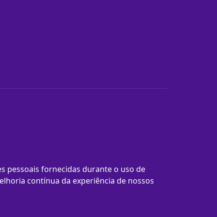
s pessoais fornecidas durante o uso de
elhoria contínua da experiência de nossos