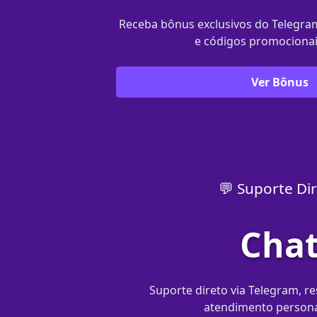
Receba bônus exclusivos do Telegra
e códigos promocionai
Ver Bônus
💬 Suporte Di
Cha
Suporte direto via Telegram, r
atendimento persona