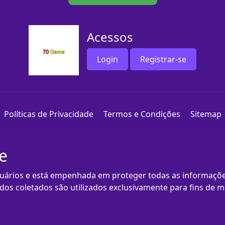
Acessos
Login
Registrar-se
Políticas de Privacidade
Termos e Condições
Sitemap
de
usuários e está empenhada em proteger todas as informaçõe
os coletados são utilizados exclusivamente para fins de m