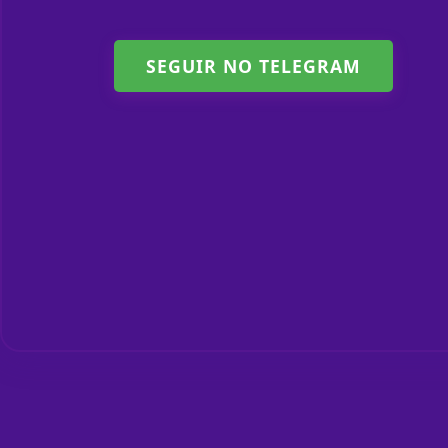
SEGUIR NO TELEGRAM