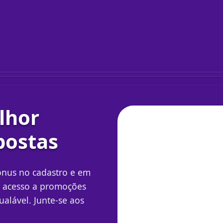
lhor
postas
ônus no cadastro e em
m acesso a promoções
ualável. Junte-se aos