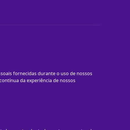
ssoais fornecidas durante o uso de nossos
 contínua da experiência de nossos