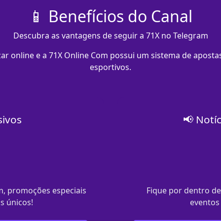
📱 Benefícios do Canal
Descubra as vantagens de seguir a 71X no Telegram
ar online e a 71X Online Com possui um sistema de apostas
esportivos.
sivos
📢 Notí
m, promoções especiais
Fique por dentro d
s únicos!
eventos