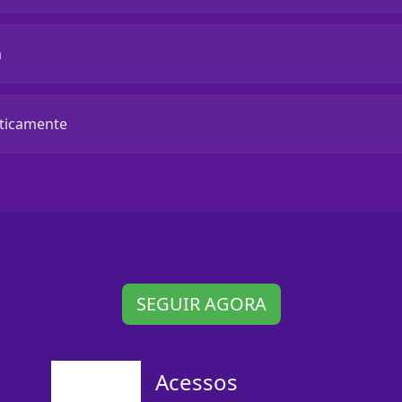
a
aticamente
SEGUIR AGORA
Acessos