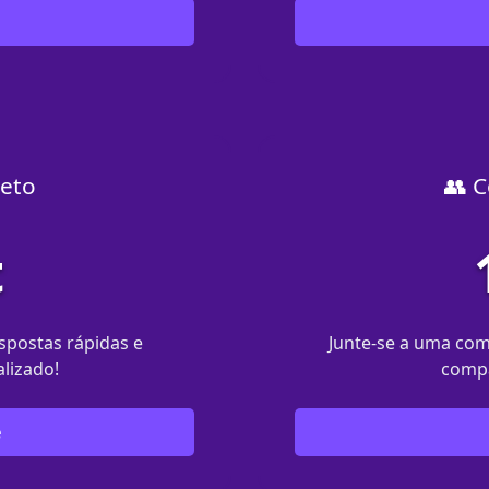
reto
👥 
t
espostas rápidas e
Junte-se a uma com
lizado!
compa
e