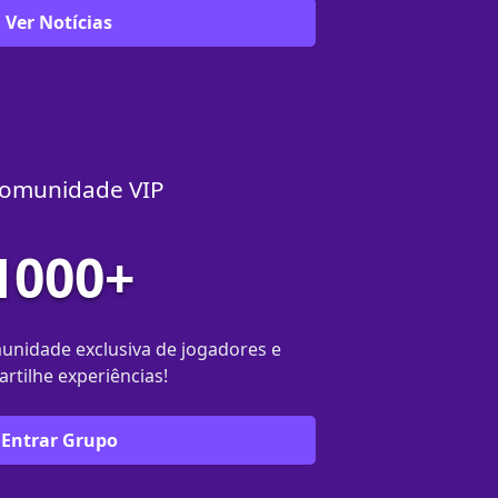
Ver Notícias
Comunidade VIP
1000+
unidade exclusiva de jogadores e
rtilhe experiências!
Entrar Grupo