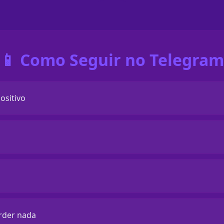
📱 Como Seguir no Telegram
ositivo
erder nada