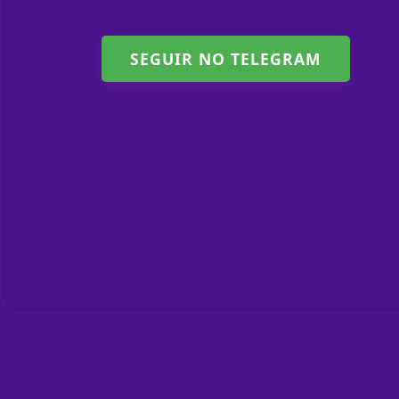
SEGUIR NO TELEGRAM