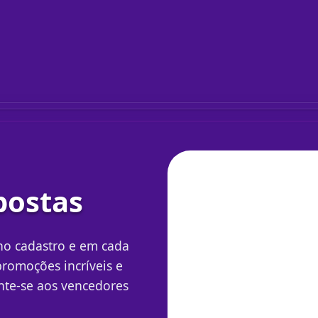
postas
no cadastro e em cada
promoções incríveis e
unte-se aos vencedores