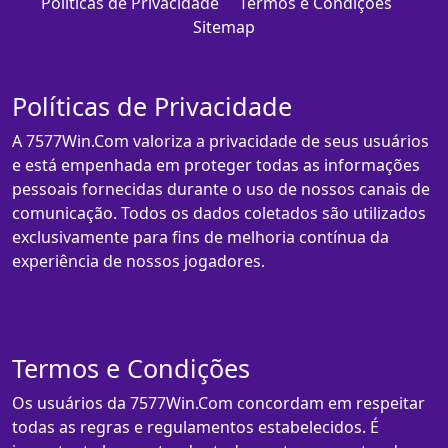
Políticas de Privacidade
Termos e Condições
Sitemap
Políticas de Privacidade
A 7577Win.Com valoriza a privacidade de seus usuários
e está empenhada em proteger todas as informações
pessoais fornecidas durante o uso de nossos canais de
comunicação. Todos os dados coletados são utilizados
exclusivamente para fins de melhoria contínua da
experiência de nossos jogadores.
Termos e Condições
Os usuários da 7577Win.Com concordam em respeitar
todas as regras e regulamentos estabelecidos. É