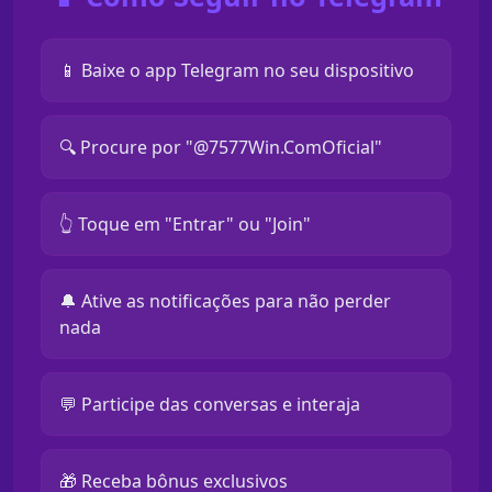
📱 Baixe o app Telegram no seu dispositivo
🔍 Procure por "@7577Win.ComOficial"
👆 Toque em "Entrar" ou "Join"
🔔 Ative as notificações para não perder
nada
💬 Participe das conversas e interaja
🎁 Receba bônus exclusivos