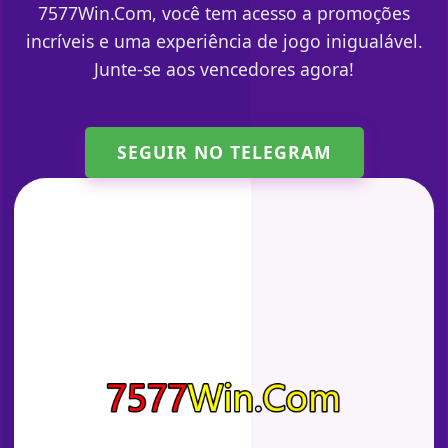
7577Win.Com, você tem acesso a promoções
incríveis e uma experiência de jogo inigualável.
Junte-se aos vencedores agora!
SEGUIR NO TELEGRAM