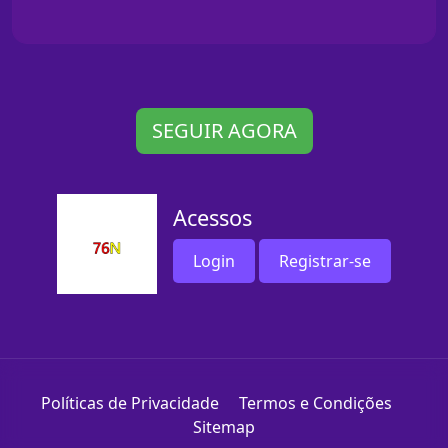
SEGUIR AGORA
Acessos
Login
Registrar-se
Políticas de Privacidade
Termos e Condições
Sitemap