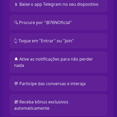
📱 Baixe o app Telegram no seu dispositivo
🔍 Procure por "@76NOficial"
👆 Toque em "Entrar" ou "Join"
🔔 Ative as notificações para não perder
nada
💬 Participe das conversas e interaja
🎁 Receba bônus exclusivos
automaticamente