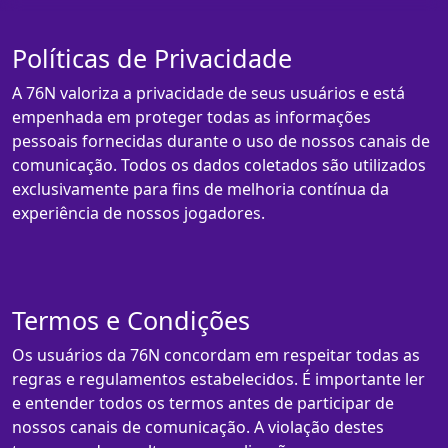
Políticas de Privacidade
A 76N valoriza a privacidade de seus usuários e está
empenhada em proteger todas as informações
pessoais fornecidas durante o uso de nossos canais de
comunicação. Todos os dados coletados são utilizados
exclusivamente para fins de melhoria contínua da
experiência de nossos jogadores.
Termos e Condições
Os usuários da 76N concordam em respeitar todas as
regras e regulamentos estabelecidos. É importante ler
e entender todos os termos antes de participar de
nossos canais de comunicação. A violação destes