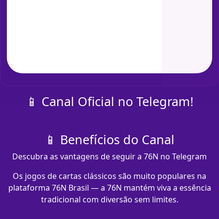
📱 Canal Oficial no Telegram!
📱 Benefícios do Canal
Descubra as vantagens de seguir a 76N no Telegram
Os jogos de cartas clássicos são muito populares na
plataforma 76N Brasil — a 76N mantém viva a essência
tradicional com diversão sem limites.