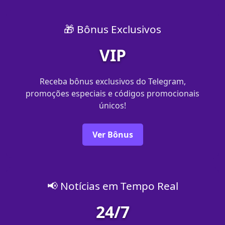
🎁 Bônus Exclusivos
VIP
Receba bônus exclusivos do Telegram,
promoções especiais e códigos promocionais
únicos!
Ver Bônus
📢 Notícias em Tempo Real
24/7