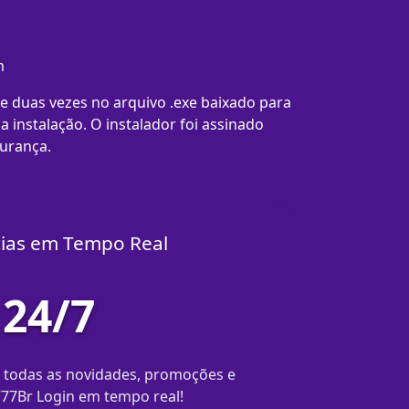
m
ue duas vezes no arquivo .exe baixado para
a instalação. O instalador foi assinado
gurança.
cias em Tempo Real
24/7
e todas as novidades, promoções e
777Br Login em tempo real!