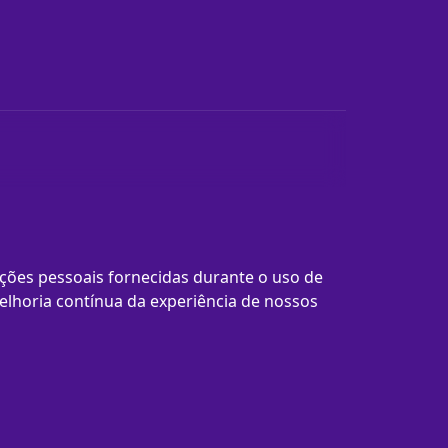
ções pessoais fornecidas durante o uso de
elhoria contínua da experiência de nossos