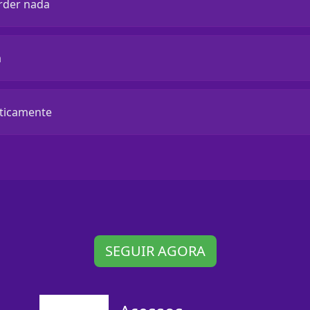
erder nada
a
aticamente
SEGUIR AGORA