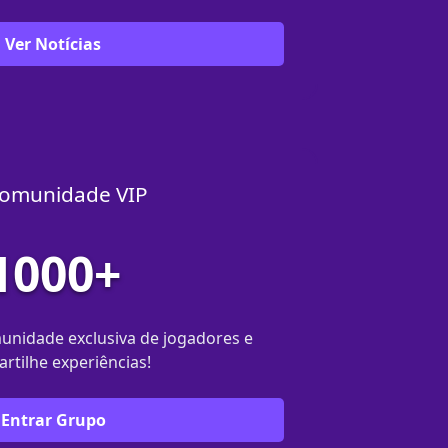
Ver Notícias
Comunidade VIP
1000+
unidade exclusiva de jogadores e
rtilhe experiências!
Entrar Grupo