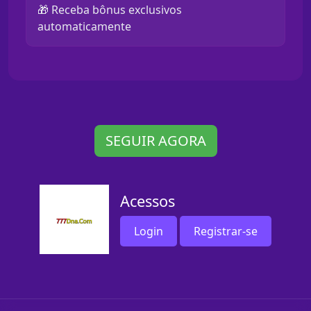
🎁 Receba bônus exclusivos
automaticamente
SEGUIR AGORA
Acessos
Login
Registrar-se