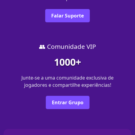
Falar Suporte
👥 Comunidade VIP
1000+
Junte-se a uma comunidade exclusiva de
jogadores e compartilhe experiências!
Entrar Grupo