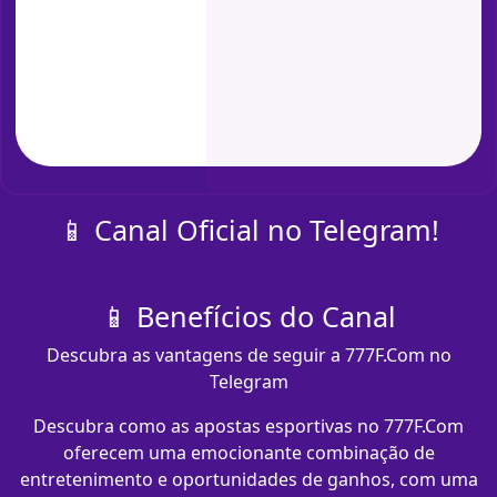
📱 Canal Oficial no Telegram!
📱 Benefícios do Canal
Descubra as vantagens de seguir a 777F.Com no
Telegram
Descubra como as apostas esportivas no 777F.Com
oferecem uma emocionante combinação de
entretenimento e oportunidades de ganhos, com uma