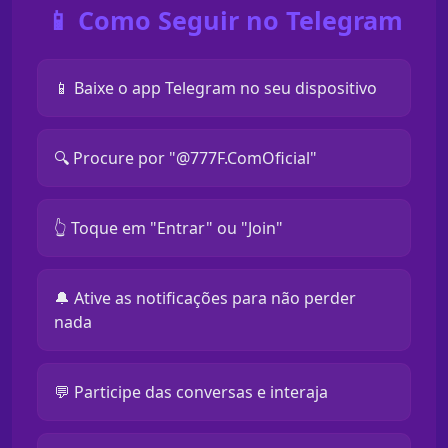
📱 Como Seguir no Telegram
📱 Baixe o app Telegram no seu dispositivo
🔍 Procure por "@777F.ComOficial"
👆 Toque em "Entrar" ou "Join"
🔔 Ative as notificações para não perder
nada
💬 Participe das conversas e interaja