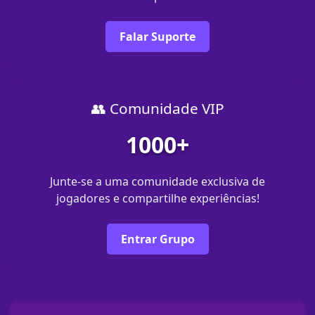
Falar Suporte
👥 Comunidade VIP
1000+
Junte-se a uma comunidade exclusiva de
jogadores e compartilhe experiências!
Entrar Grupo