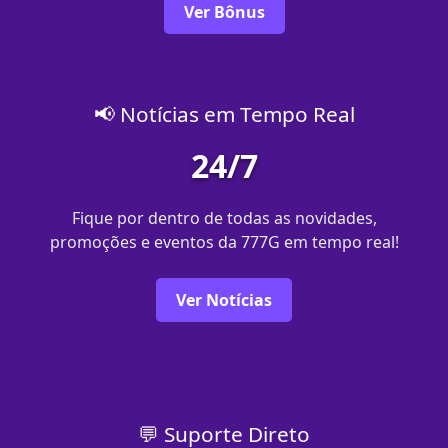
Ver Bônus
📢 Notícias em Tempo Real
24/7
Fique por dentro de todas as novidades,
promoções e eventos da 777G em tempo real!
Ver Notícias
💬 Suporte Direto