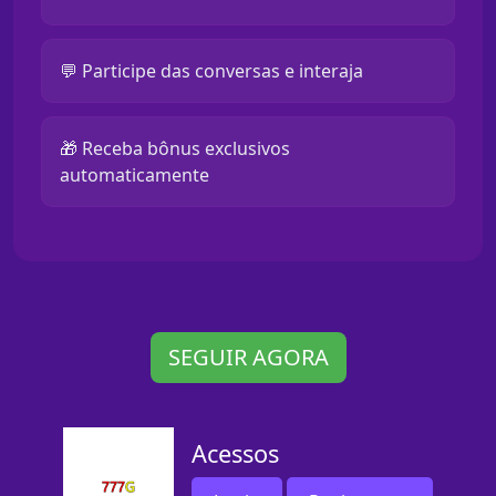
💬 Participe das conversas e interaja
🎁 Receba bônus exclusivos
automaticamente
SEGUIR AGORA
Acessos