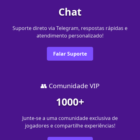
Chat
Suporte direto via Telegram, respostas rápidas e
atendimento personalizado!
Falar Suporte
👥 Comunidade VIP
1000+
Junte-se a uma comunidade exclusiva de
jogadores e compartilhe experiências!