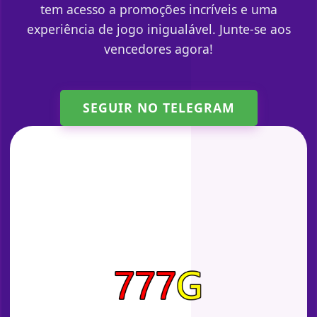
tem acesso a promoções incríveis e uma
experiência de jogo inigualável. Junte-se aos
vencedores agora!
SEGUIR NO TELEGRAM