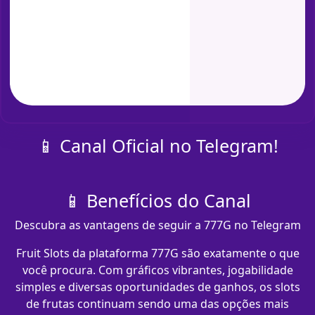
📱 Canal Oficial no Telegram!
📱 Benefícios do Canal
Descubra as vantagens de seguir a 777G no Telegram
Fruit Slots da plataforma 777G são exatamente o que
você procura. Com gráficos vibrantes, jogabilidade
simples e diversas oportunidades de ganhos, os slots
de frutas continuam sendo uma das opções mais