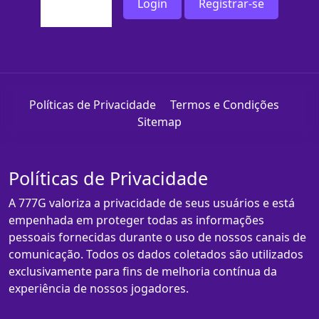
Login
Registrar-se
Políticas de Privacidade
Termos e Condições
Sitemap
Políticas de Privacidade
A 777G valoriza a privacidade de seus usuários e está
empenhada em proteger todas as informações
pessoais fornecidas durante o uso de nossos canais de
comunicação. Todos os dados coletados são utilizados
exclusivamente para fins de melhoria contínua da
experiência de nossos jogadores.