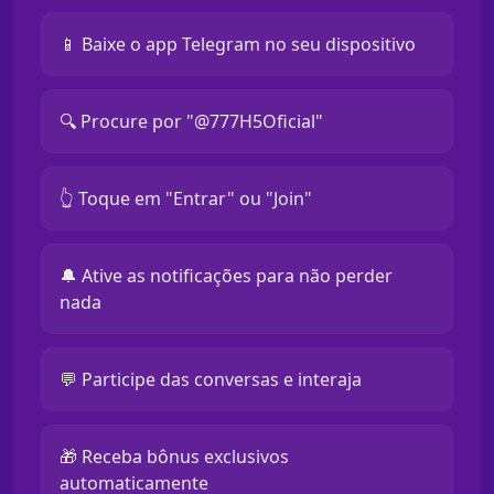
📱 Baixe o app Telegram no seu dispositivo
🔍 Procure por "@777H5Oficial"
👆 Toque em "Entrar" ou "Join"
🔔 Ative as notificações para não perder
nada
💬 Participe das conversas e interaja
🎁 Receba bônus exclusivos
automaticamente