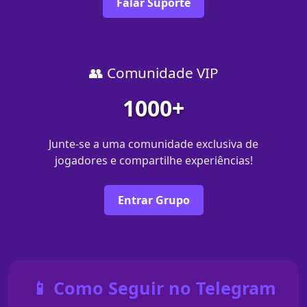
Falar Suporte
👥 Comunidade VIP
1000+
Junte-se a uma comunidade exclusiva de
jogadores e compartilhe experiências!
Entrar Grupo
📱 Como Seguir no Telegram