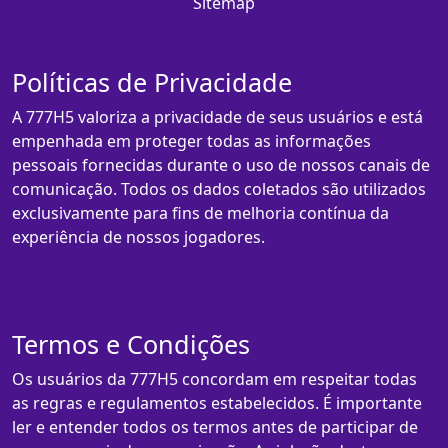
Sitemap
Políticas de Privacidade
A 777H5 valoriza a privacidade de seus usuários e está
empenhada em proteger todas as informações
pessoais fornecidas durante o uso de nossos canais de
comunicação. Todos os dados coletados são utilizados
exclusivamente para fins de melhoria contínua da
experiência de nossos jogadores.
Termos e Condições
Os usuários da 777H5 concordam em respeitar todas
as regras e regulamentos estabelecidos. É importante
ler e entender todos os termos antes de participar de