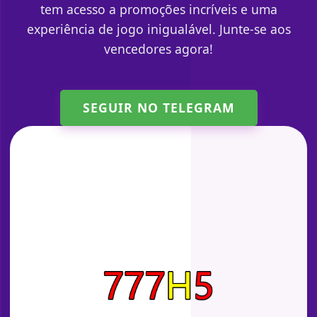
tem acesso a promoções incríveis e uma
experiência de jogo inigualável. Junte-se aos
vencedores agora!
SEGUIR NO TELEGRAM