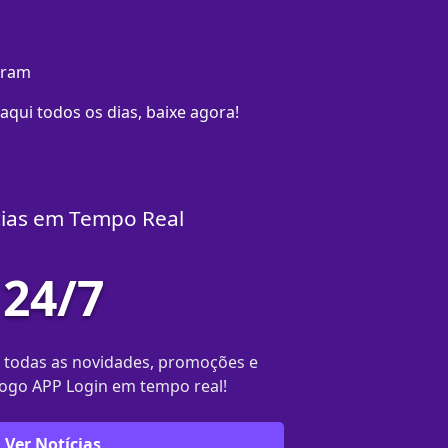
gram
qui todos os dias, baixe agora!
cias em Tempo Real
24/7
e todas as novidades, promoções e
Jogo APP Login em tempo real!
Ver Notícias