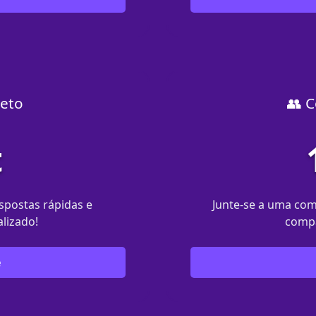
reto
👥 
t
espostas rápidas e
Junte-se a uma com
lizado!
compa
e