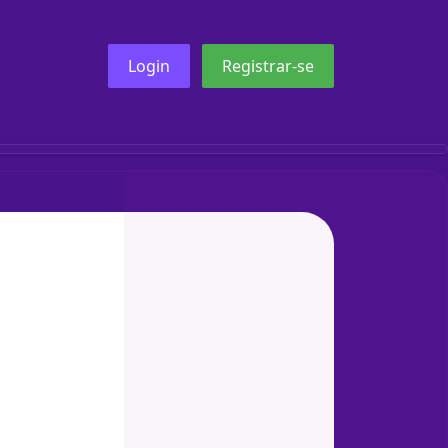
Login
Registrar-se