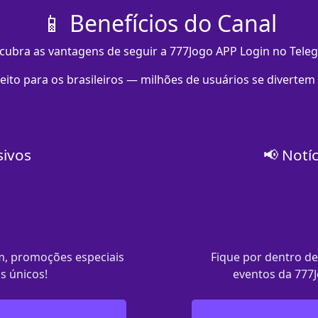
📱 Benefícios do Canal
cubra as vantagens de seguir a 777Jogo APP Login no Tele
ito para os brasileiros — milhões de usuários se divertem a
sivos
📢 Notí
m, promoções especiais
Fique por dentro d
s únicos!
eventos da 777