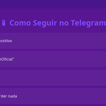
📱 Como Seguir no Telegram
ositivo
Oficial"
erder nada