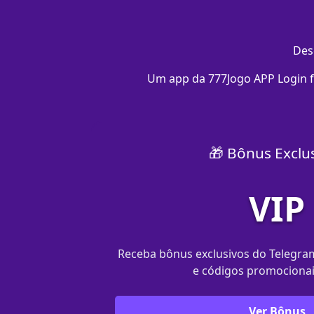
Des
Um app da 777Jogo APP Login fe
🎁 Bônus Exclu
VIP
Receba bônus exclusivos do Telegra
e códigos promocionai
Ver Bônus