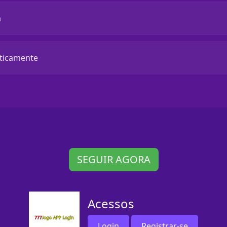
a
aticamente
SEGUIR AGORA
Acessos
Login
Registrar-se