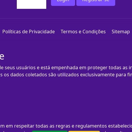
Políticas de Privacidade
Termos e Condições
Sitemap
de
 de seus usuários e está empenhada em proteger todas as 
 os dados coletados são utilizados exclusivamente para fi
 em respeitar todas as regras e regulamentos estabelecid