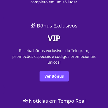
completo em um só lugar.
🎁 Bônus Exclusivos
VIP
Receba bônus exclusivos do Telegram,
promoções especiais e códigos promocionais
únicos!
Ver Bônus
📢 Notícias em Tempo Real