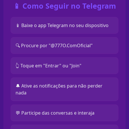
📱 Como Seguir no Telegram
📱 Baixe o app Telegram no seu dispositivo
🔍 Procure por "@777O.ComOficial"
👆 Toque em "Entrar" ou "Join"
🔔 Ative as notificações para não perder
nada
💬 Participe das conversas e interaja