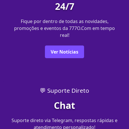
24/7
Fique por dentro de todas as novidades,
promoções e eventos da 777O.Com em tempo
real!
Ver Notícias
💬 Suporte Direto
Chat
Suporte direto via Telegram, respostas rápidas e
atendimento personalizado!