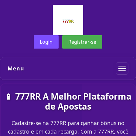
Login
Registrar-se
Menu
📱 777RR A Melhor Plataforma
de Apostas
Cadastre-se na 777RR para ganhar bônus no
cadastro e em cada recarga. Com a 777RR, você