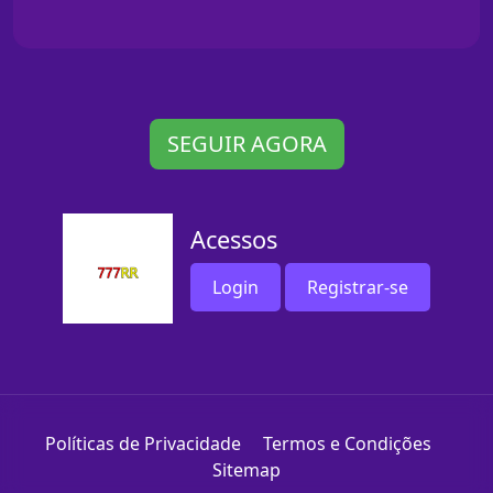
SEGUIR AGORA
Acessos
Login
Registrar-se
Políticas de Privacidade
Termos e Condições
Sitemap