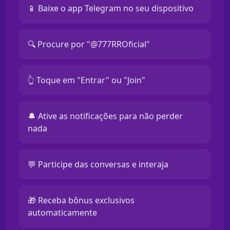
📱 Baixe o app Telegram no seu dispositivo
🔍 Procure por "@777RROficial"
👆 Toque em "Entrar" ou "Join"
🔔 Ative as notificações para não perder
nada
💬 Participe das conversas e interaja
🎁 Receba bônus exclusivos
automaticamente