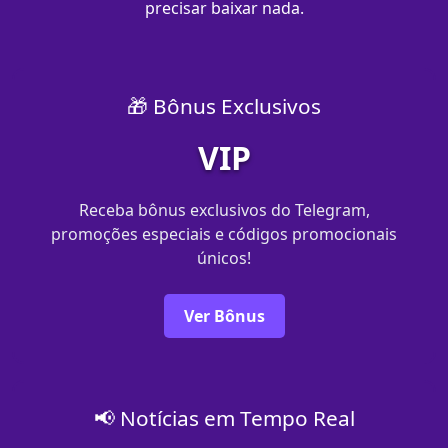
precisar baixar nada.
🎁 Bônus Exclusivos
VIP
Receba bônus exclusivos do Telegram,
promoções especiais e códigos promocionais
únicos!
Ver Bônus
📢 Notícias em Tempo Real