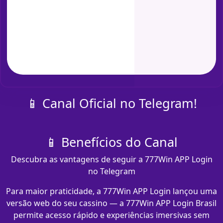
📱 Canal Oficial no Telegram!
📱 Benefícios do Canal
Descubra as vantagens de seguir a 777Win APP Login
no Telegram
Para maior praticidade, a 777Win APP Login lançou uma
versão web do seu cassino — a 777Win APP Login Brasil
permite acesso rápido e experiências imersivas sem