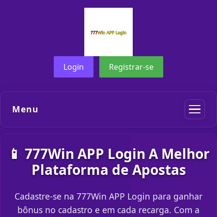
Login
Registrar-se
Menu
📱 777Win APP Login A Melhor
Plataforma de Apostas
Cadastre-se na 777Win APP Login para ganhar
bônus no cadastro e em cada recarga. Com a