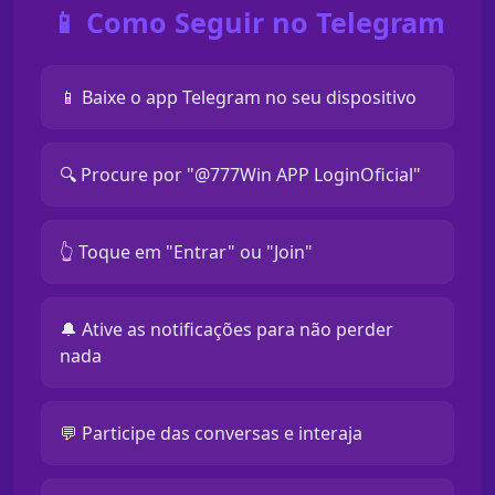
📱 Como Seguir no Telegram
📱 Baixe o app Telegram no seu dispositivo
🔍 Procure por "@777Win APP LoginOficial"
👆 Toque em "Entrar" ou "Join"
🔔 Ative as notificações para não perder
nada
💬 Participe das conversas e interaja