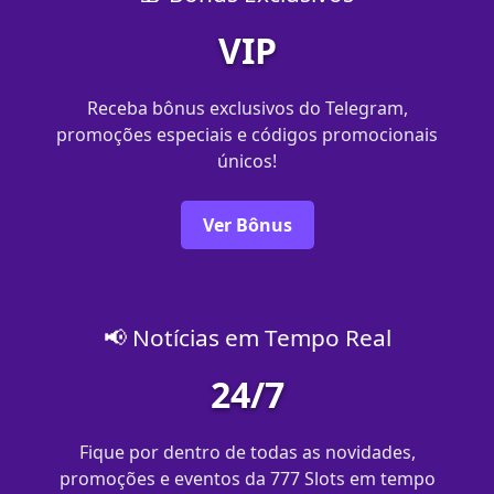
VIP
Receba bônus exclusivos do Telegram,
promoções especiais e códigos promocionais
únicos!
Ver Bônus
📢 Notícias em Tempo Real
24/7
Fique por dentro de todas as novidades,
promoções e eventos da 777 Slots em tempo