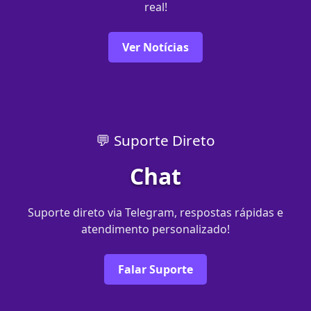
real!
Ver Notícias
💬 Suporte Direto
Chat
Suporte direto via Telegram, respostas rápidas e
atendimento personalizado!
Falar Suporte