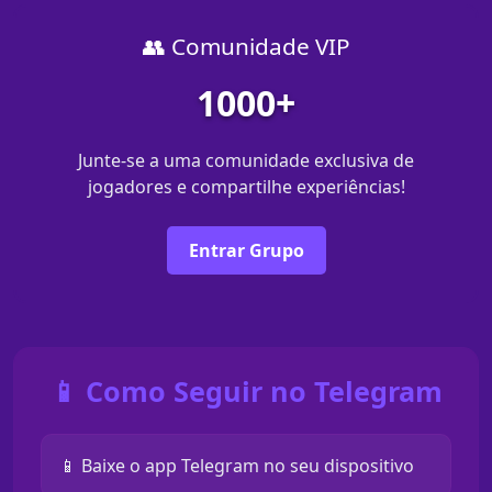
👥 Comunidade VIP
1000+
Junte-se a uma comunidade exclusiva de
jogadores e compartilhe experiências!
Entrar Grupo
📱 Como Seguir no Telegram
📱 Baixe o app Telegram no seu dispositivo