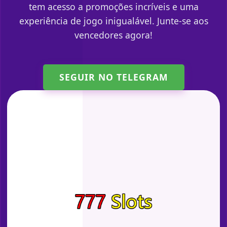
tem acesso a promoções incríveis e uma
experiência de jogo inigualável. Junte-se aos
vencedores agora!
SEGUIR NO TELEGRAM