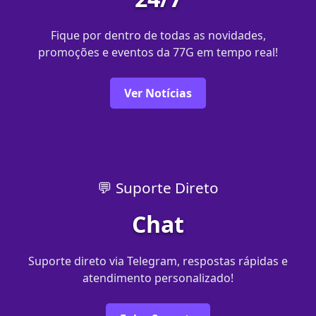
Fique por dentro de todas as novidades,
promoções e eventos da 77G em tempo real!
Ver Notícias
💬 Suporte Direto
Chat
Suporte direto via Telegram, respostas rápidas e
atendimento personalizado!