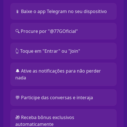
📱 Baixe o app Telegram no seu dispositivo
🔍 Procure por "@77GOficial"
👆 Toque em "Entrar" ou "Join"
🔔 Ative as notificações para não perder
nada
💬 Participe das conversas e interaja
🎁 Receba bônus exclusivos
automaticamente