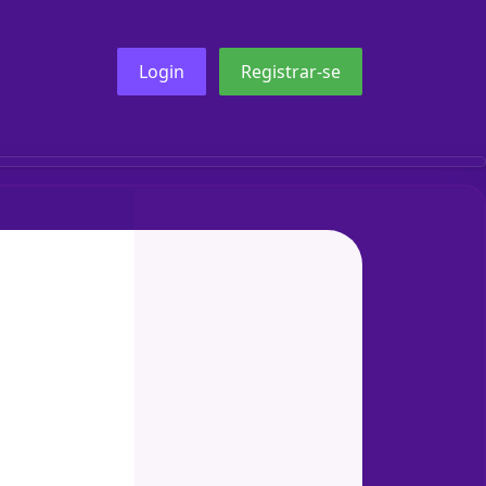
Login
Registrar-se