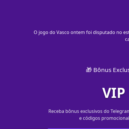
O jogo do Vasco ontem foi disputado no es
c
🎁 Bônus Exclu
VIP
Receba bônus exclusivos do Telegra
e códigos promocionai