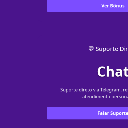
Ver Bônus
💬 Suporte Di
Cha
Suporte direto via Telegram, r
atendimento persona
Falar Suport