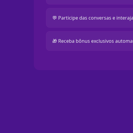
💬 Participe das conversas e interaj
🎁 Receba bônus exclusivos autom