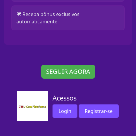
🎁 Receba bônus exclusivos
automaticamente
SEGUIR AGORA
Acessos
Login
Registrar-se