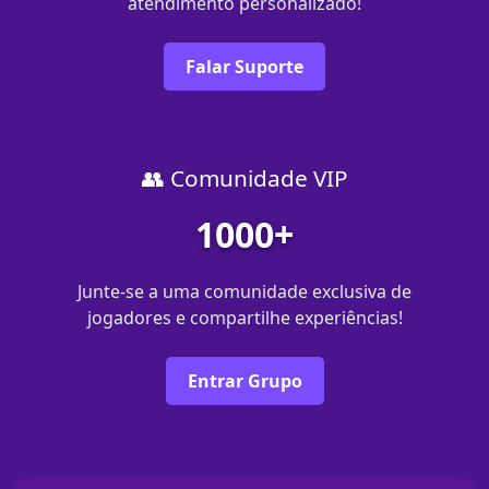
atendimento personalizado!
Falar Suporte
👥 Comunidade VIP
1000+
Junte-se a uma comunidade exclusiva de
jogadores e compartilhe experiências!
Entrar Grupo