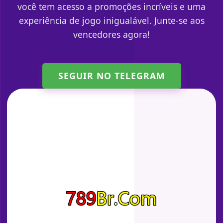
você tem acesso a promoções incríveis e uma
experiência de jogo inigualável. Junte-se aos
vencedores agora!
SEGUIR NO TELEGRAM