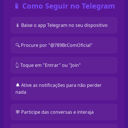
📱 Como Seguir no Telegram
📱 Baixe o app Telegram no seu dispositivo
🔍 Procure por "@789Br.ComOficial"
👆 Toque em "Entrar" ou "Join"
🔔 Ative as notificações para não perder
nada
💬 Participe das conversas e interaja