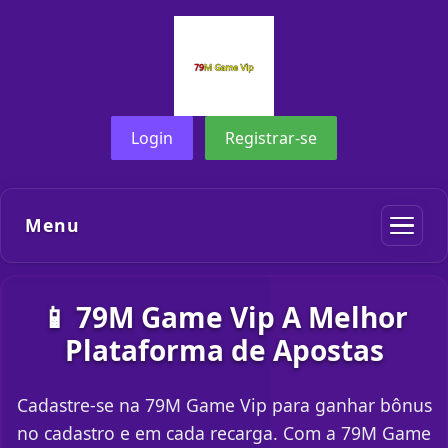
Login
Registrar-se
Menu
📱 79M Game Vip A Melhor
Plataforma de Apostas
Cadastre-se na 79M Game Vip para ganhar bônus
no cadastro e em cada recarga. Com a 79M Game