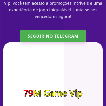
Vip, você tem acesso a promoções incríveis e uma
experiência de jogo inigualável. Junte-se aos
vencedores agora!
SEGUIR NO TELEGRAM