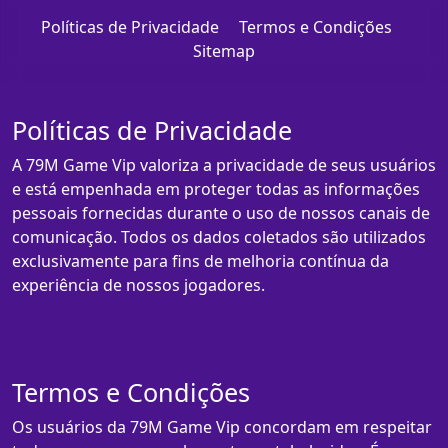
Políticas de Privacidade
Termos e Condições
Sitemap
Políticas de Privacidade
A 79M Game Vip valoriza a privacidade de seus usuários
e está empenhada em proteger todas as informações
pessoais fornecidas durante o uso de nossos canais de
comunicação. Todos os dados coletados são utilizados
exclusivamente para fins de melhoria contínua da
experiência de nossos jogadores.
Termos e Condições
Os usuários da 79M Game Vip concordam em respeitar