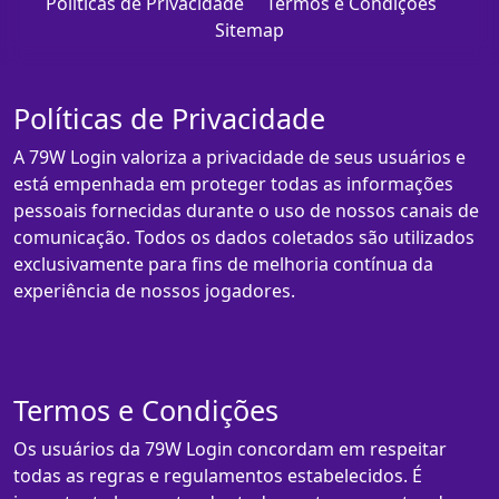
Políticas de Privacidade
Termos e Condições
Sitemap
Políticas de Privacidade
A 79W Login valoriza a privacidade de seus usuários e
está empenhada em proteger todas as informações
pessoais fornecidas durante o uso de nossos canais de
comunicação. Todos os dados coletados são utilizados
exclusivamente para fins de melhoria contínua da
experiência de nossos jogadores.
Termos e Condições
Os usuários da 79W Login concordam em respeitar
todas as regras e regulamentos estabelecidos. É