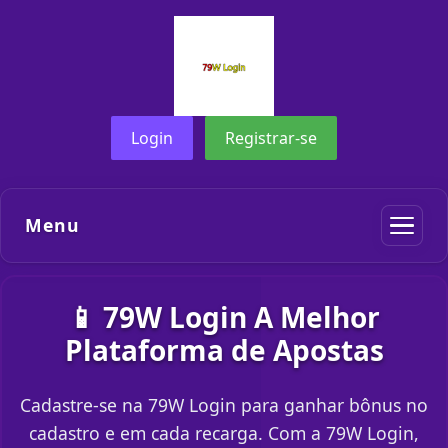
Login
Registrar-se
Menu
📱 79W Login A Melhor
Plataforma de Apostas
Cadastre-se na 79W Login para ganhar bônus no
cadastro e em cada recarga. Com a 79W Login,