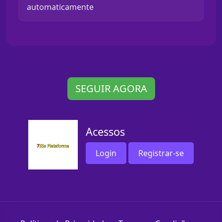
automaticamente
SEGUIR AGORA
Acessos
Login
Registrar-se