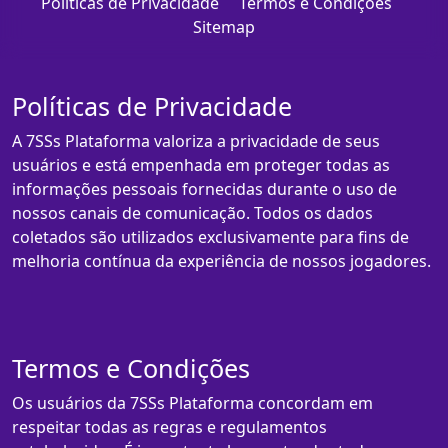
Políticas de Privacidade
Termos e Condições
Sitemap
Políticas de Privacidade
A 7SSs Plataforma valoriza a privacidade de seus
usuários e está empenhada em proteger todas as
informações pessoais fornecidas durante o uso de
nossos canais de comunicação. Todos os dados
coletados são utilizados exclusivamente para fins de
melhoria contínua da experiência de nossos jogadores.
Termos e Condições
Os usuários da 7SSs Plataforma concordam em
respeitar todas as regras e regulamentos