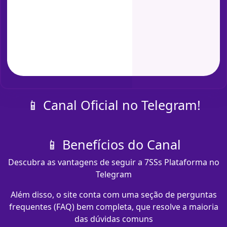
📱 Canal Oficial no Telegram!
📱 Benefícios do Canal
Descubra as vantagens de seguir a 7SSs Plataforma no
Telegram
Além disso, o site conta com uma seção de perguntas
frequentes (FAQ) bem completa, que resolve a maioria
das dúvidas comuns