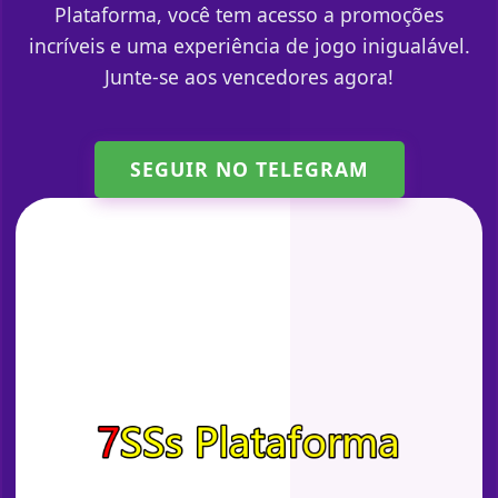
Plataforma, você tem acesso a promoções
incríveis e uma experiência de jogo inigualável.
Junte-se aos vencedores agora!
SEGUIR NO TELEGRAM