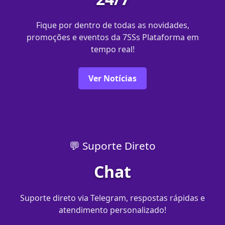
Fique por dentro de todas as novidades,
promoções e eventos da 7SSs Plataforma em
tempo real!
Ver Notícias
💬 Suporte Direto
Chat
Suporte direto via Telegram, respostas rápidas e
atendimento personalizado!