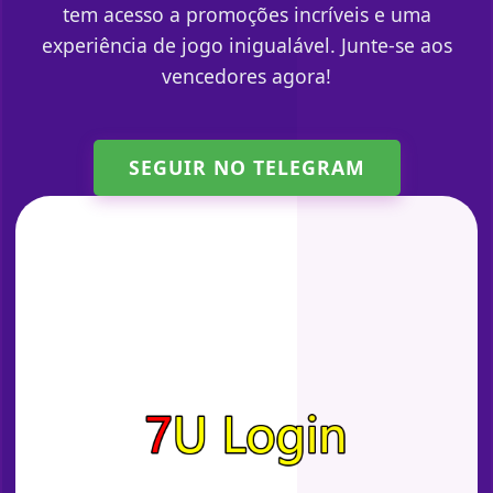
tem acesso a promoções incríveis e uma
experiência de jogo inigualável. Junte-se aos
vencedores agora!
SEGUIR NO TELEGRAM