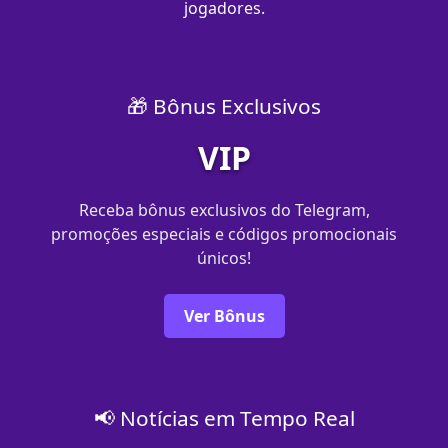
jogadores.
🎁 Bônus Exclusivos
VIP
Receba bônus exclusivos do Telegram,
promoções especiais e códigos promocionais
únicos!
Ver Bônus
📢 Notícias em Tempo Real