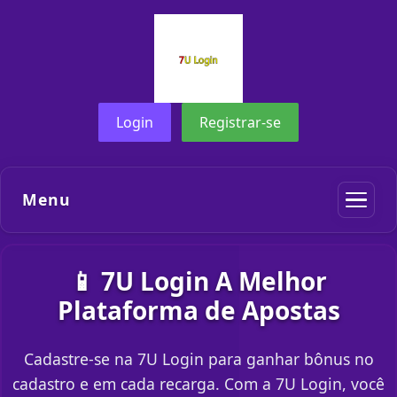
Login
Registrar-se
Menu
📱 7U Login A Melhor
Plataforma de Apostas
Cadastre-se na 7U Login para ganhar bônus no
cadastro e em cada recarga. Com a 7U Login, você