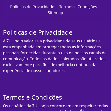
Políticas de Privacidade
Termos e Condições
Sitemap
Políticas de Privacidade
A 7U Login valoriza a privacidade de seus usuários e
está empenhada em proteger todas as informações
pessoais fornecidas durante o uso de nossos canais de
comunicação. Todos os dados coletados são utilizados
exclusivamente para fins de melhoria contínua da
experiência de nossos jogadores.
Termos e Condições
Os usuários da 7U Login concordam em respeitar todas