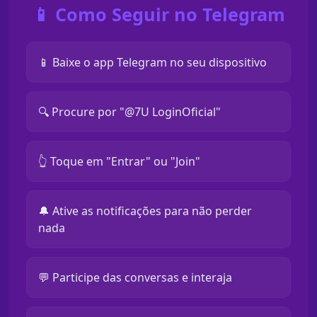
📱 Como Seguir no Telegram
📱 Baixe o app Telegram no seu dispositivo
🔍 Procure por "@7U LoginOficial"
👆 Toque em "Entrar" ou "Join"
🔔 Ative as notificações para não perder
nada
💬 Participe das conversas e interaja