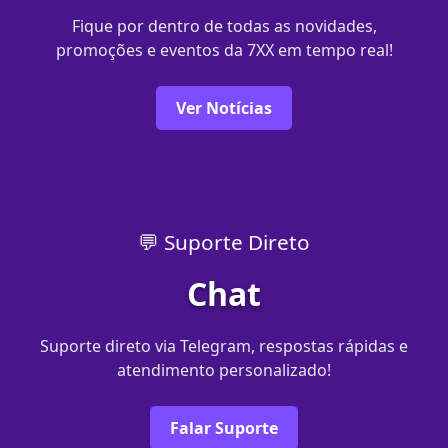
Fique por dentro de todas as novidades,
promoções e eventos da 7XX em tempo real!
Ver Notícias
💬 Suporte Direto
Chat
Suporte direto via Telegram, respostas rápidas e
atendimento personalizado!
Falar Suporte