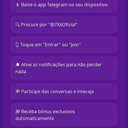
📱 Baixe o app Telegram no seu dispositivo
🔍 Procure por "@7XXOficial"
👆 Toque em "Entrar" ou "Join"
🔔 Ative as notificações para não perder
nada
💬 Participe das conversas e interaja
🎁 Receba bônus exclusivos
automaticamente