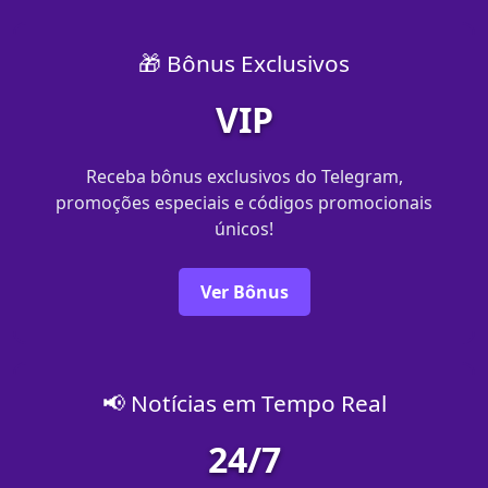
🎁 Bônus Exclusivos
VIP
Receba bônus exclusivos do Telegram,
promoções especiais e códigos promocionais
únicos!
Ver Bônus
📢 Notícias em Tempo Real
24/7