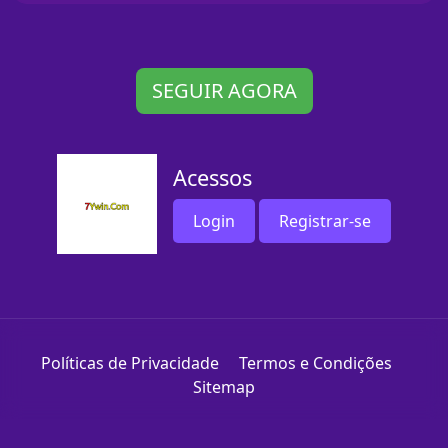
SEGUIR AGORA
Acessos
Login
Registrar-se
Políticas de Privacidade
Termos e Condições
Sitemap