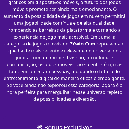
gráficos em dispositivos móveis, o futuro dos jogos
móveis promete ser ainda mais emocionante. O
aumento da possibilidade de jogos em nuvem permitirá
uma jogabilidade contínua e de alta qualidade,
rompendo as barreiras da plataforma e tornando a
experiência de jogo mais acessível. Em suma, a
categoria de jogos móveis no
7Ywin.Com
representa o
que há de mais recente e relevante no universo dos
jogos. Com um mix de diversão, tecnologia e
comunicação, os jogos móveis não só entretêm, mas
também conectam pessoas, moldando o futuro do
entretenimento digital de maneira eficaz e empolgante.
Se você ainda não explorou essa categoria, agora é a
hora perfeira para mergulhar nesse universo repleto
de possibilidades e diversão.
🎁 Bônus Exclusivos