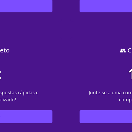
reto
👥 
t
espostas rápidas e
Junte-se a uma com
lizado!
compa
e