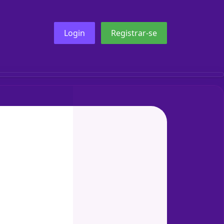
Login
Registrar-se