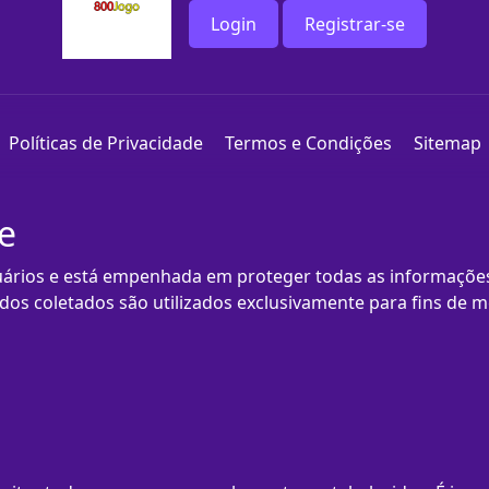
Login
Registrar-se
Políticas de Privacidade
Termos e Condições
Sitemap
de
suários e está empenhada em proteger todas as informaçõe
os coletados são utilizados exclusivamente para fins de m