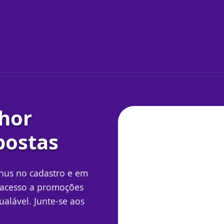
lhor
postas
nus no cadastro e em
 acesso a promoções
ualável. Junte-se aos