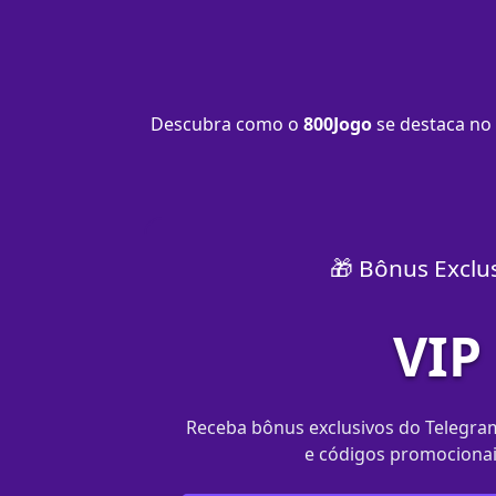
Descubra como o
800Jogo
se destaca no 
🎁 Bônus Exclu
VIP
Receba bônus exclusivos do Telegra
e códigos promocionai