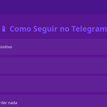
📱 Como Seguir no Telegram
ositivo
erder nada