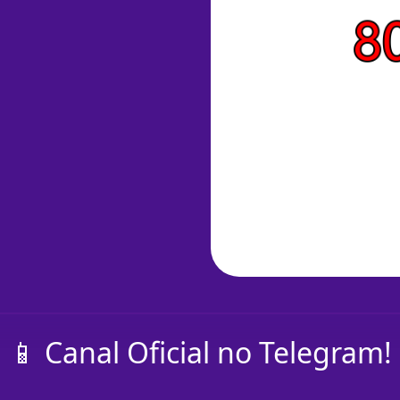
📱 Canal Oficial no Telegram!