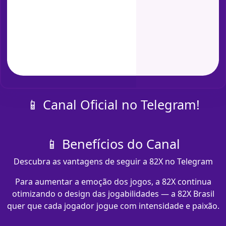
📱 Canal Oficial no Telegram!
📱 Benefícios do Canal
Descubra as vantagens de seguir a 82X no Telegram
Para aumentar a emoção dos jogos, a 82X continua
otimizando o design das jogabilidades — a 82X Brasil
quer que cada jogador jogue com intensidade e paixão.