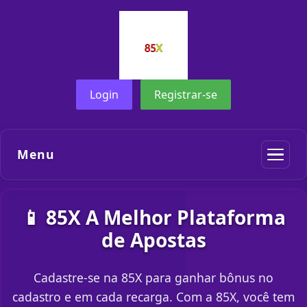
Login
Registrar-se
Menu
📱 85X A Melhor Plataforma
de Apostas
Cadastre-se na 85X para ganhar bônus no
cadastro e em cada recarga. Com a 85X, você tem