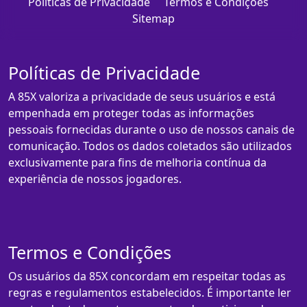
Políticas de Privacidade
Termos e Condições
Sitemap
Políticas de Privacidade
A 85X valoriza a privacidade de seus usuários e está
empenhada em proteger todas as informações
pessoais fornecidas durante o uso de nossos canais de
comunicação. Todos os dados coletados são utilizados
exclusivamente para fins de melhoria contínua da
experiência de nossos jogadores.
Termos e Condições
Os usuários da 85X concordam em respeitar todas as
regras e regulamentos estabelecidos. É importante ler