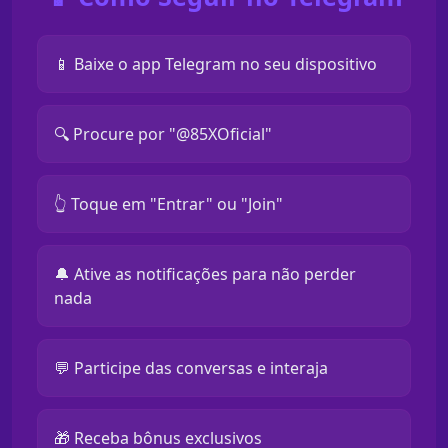
📱 Baixe o app Telegram no seu dispositivo
🔍 Procure por "@85XOficial"
👆 Toque em "Entrar" ou "Join"
🔔 Ative as notificações para não perder
nada
💬 Participe das conversas e interaja
🎁 Receba bônus exclusivos