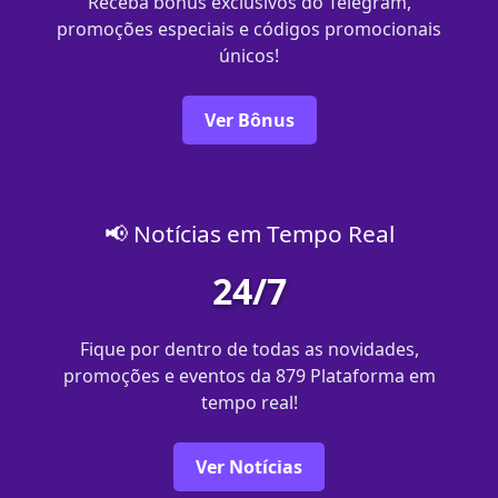
Receba bônus exclusivos do Telegram,
promoções especiais e códigos promocionais
únicos!
Ver Bônus
📢 Notícias em Tempo Real
24/7
Fique por dentro de todas as novidades,
promoções e eventos da 879 Plataforma em
tempo real!
Ver Notícias