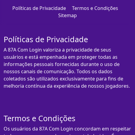
Políticas de Privacidade
Termos e Condições
Sitemap
Políticas de Privacidade
A 87A Com Login valoriza a privacidade de seus
usuários e está empenhada em proteger todas as
informações pessoais fornecidas durante o uso de
nossos canais de comunicação. Todos os dados
coletados são utilizados exclusivamente para fins de
melhoria contínua da experiência de nossos jogadores.
Termos e Condições
Os usuários da 87A Com Login concordam em respeitar