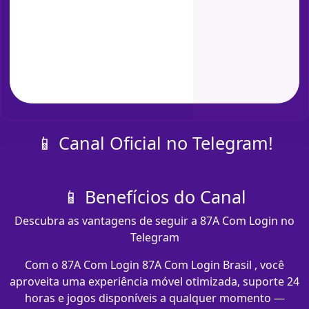
📱 Canal Oficial no Telegram!
📱 Benefícios do Canal
Descubra as vantagens de seguir a 87A Com Login no
Telegram
Com o 87A Com Login 87A Com Login Brasil , você
aproveita uma experiência móvel otimizada, suporte 24
horas e jogos disponíveis a qualquer momento —