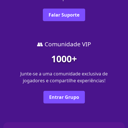
Falar Suporte
👥 Comunidade VIP
1000+
Junte-se a uma comunidade exclusiva de
jogadores e compartilhe experiências!
Entrar Grupo