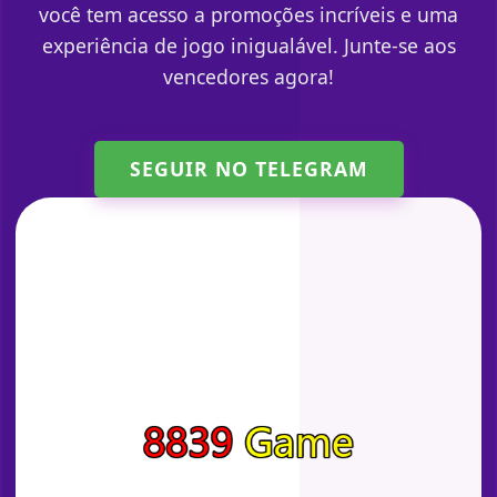
você tem acesso a promoções incríveis e uma
experiência de jogo inigualável. Junte-se aos
vencedores agora!
SEGUIR NO TELEGRAM