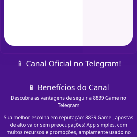
📱 Canal Oficial no Telegram!
📱 Benefícios do Canal
Descubra as vantagens de seguir a 8839 Game no
Telegram
Sua melhor escolha em reputação: 8839 Game , apostas
de alto valor sem preocupações! App simples, com
muitos recursos e promoções, amplamente usado no