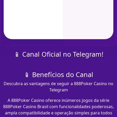
📱 Canal Oficial no Telegram!
📱 Benefícios do Canal
Descubra as vantagens de seguir a 888Poker Casino no
Telegram
A 888Poker Casino oferece inúmeros jogos da série
888Poker Casino Brasil com funcionalidades poderosas,
ampla compatibilidade e operação simples para todos