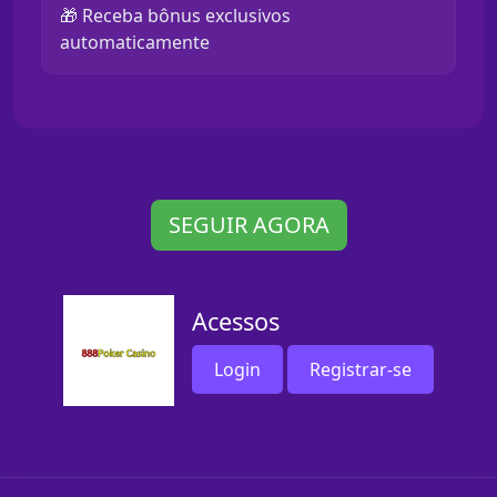
🎁 Receba bônus exclusivos
automaticamente
SEGUIR AGORA
Acessos
Login
Registrar-se