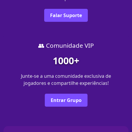
Falar Suporte
👥 Comunidade VIP
1000+
Junte-se a uma comunidade exclusiva de
jogadores e compartilhe experiências!
Entrar Grupo