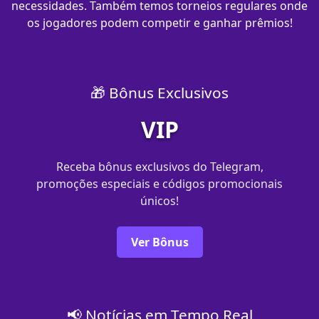
necessidades. Também temos torneios regulares onde
os jogadores podem competir e ganhar prêmios!
🎁 Bônus Exclusivos
VIP
Receba bônus exclusivos do Telegram,
promoções especiais e códigos promocionais
únicos!
Ver Bônus
📢 Notícias em Tempo Real