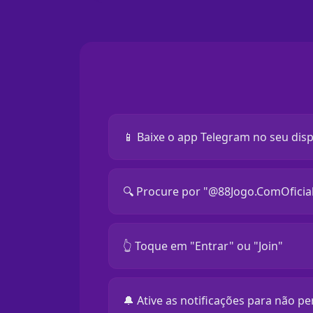
📱 Baixe o app Telegram no seu disp
🔍 Procure por "@88Jogo.ComOficia
👆 Toque em "Entrar" ou "Join"
🔔 Ative as notificações para não p