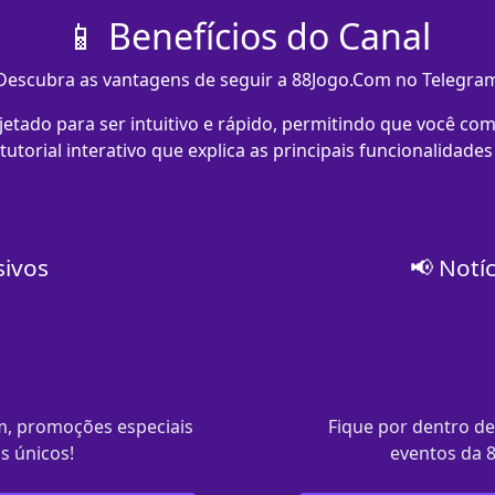
📱 Benefícios do Canal
Descubra as vantagens de seguir a 88Jogo.Com no Telegra
jetado para ser intuitivo e rápido, permitindo que você co
torial interativo que explica as principais funcionalidade
sivos
📢 Notí
m, promoções especiais
Fique por dentro d
s únicos!
eventos da 