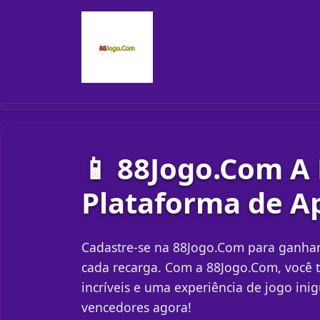
📱 88Jogo.Com A
Plataforma de A
Cadastre-se na 88Jogo.Com para ganha
cada recarga. Com a 88Jogo.Com, você
incríveis e uma experiência de jogo inig
vencedores agora!