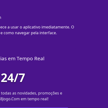
m
mece a usar o aplicativo imediatamente. O
s e como navegar pela interface.
cias em Tempo Real
24/7
e todas as novidades, promoções e
88Jogo.Com em tempo real!