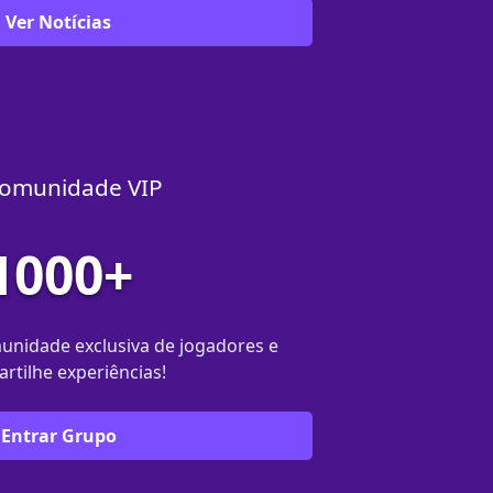
Ver Notícias
Comunidade VIP
1000+
unidade exclusiva de jogadores e
rtilhe experiências!
Entrar Grupo