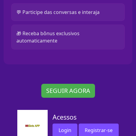
💬 Participe das conversas e interaja
🎁 Receba bônus exclusivos
automaticamente
SEGUIR AGORA
Acessos
Login
Registrar-se