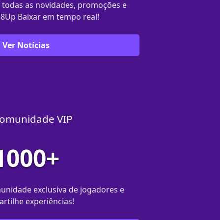
e todas as novidades, promoções e
88Up Baixar em tempo real!
Ver Notícias
Comunidade VIP
1000+
unidade exclusiva de jogadores e
rtilhe experiências!