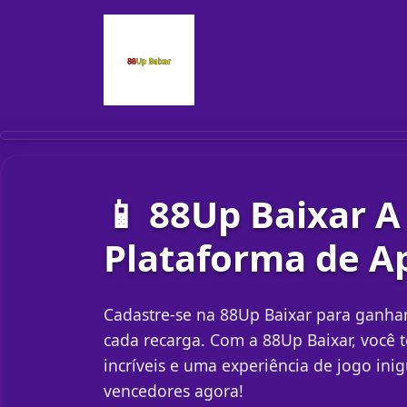
📱 88Up Baixar A
Plataforma de A
Cadastre-se na 88Up Baixar para ganha
cada recarga. Com a 88Up Baixar, você
incríveis e uma experiência de jogo inig
vencedores agora!