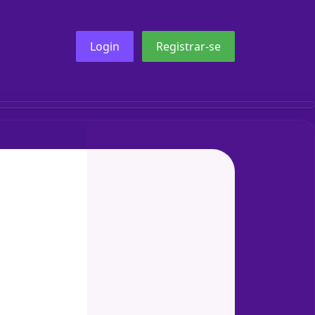
Login
Registrar-se