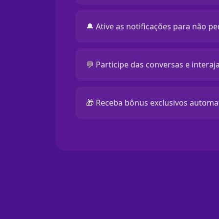
🔔 Ative as notificações para não p
💬 Participe das conversas e interaj
🎁 Receba bônus exclusivos autom