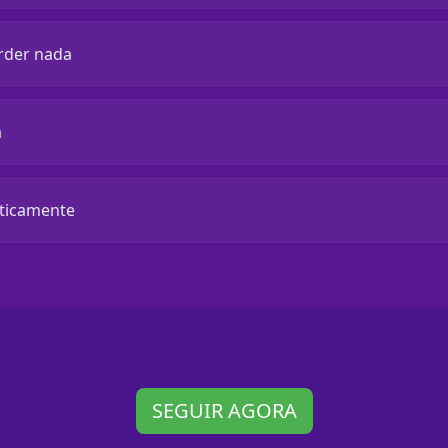
erder nada
a
aticamente
SEGUIR AGORA