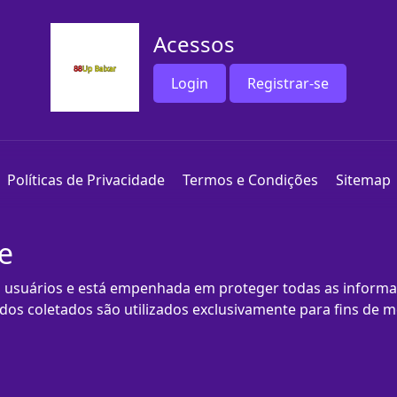
Acessos
Login
Registrar-se
Políticas de Privacidade
Termos e Condições
Sitemap
de
us usuários e está empenhada em proteger todas as inform
os coletados são utilizados exclusivamente para fins de m